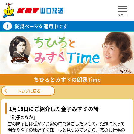
メニュー
!
防災ページを運用中です
ちひろとみすゞの朗読Time
トップに戻る
1月18日にご紹介した金子みすゞの詩
『硝子のなか』
雪の降る日は暖かいお家の中で過ごしたいもの。炬燵に入って
明かり障子の絵硝子をぼーっと見つめていたら、家のお仕事の