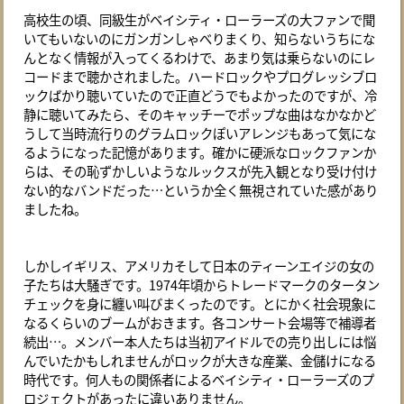
高校生の頃、同級生がベイシティ・ローラーズの大ファンで聞
いてもいないのにガンガンしゃべりまくり、知らないうちにな
んとなく情報が入ってくるわけで、あまり気は乗らないのにレ
コードまで聴かされました。ハードロックやプログレッシブロ
ックばかり聴いていたので正直どうでもよかったのですが、冷
静に聴いてみたら、そのキャッチーでポップな曲はなかなかど
うして当時流行りのグラムロックぽいアレンジもあって気にな
るようになった記憶があります。確かに硬派なロックファンか
らは、その恥ずかしいようなルックスが先入観となり受け付け
ない的なバンドだった…というか全く無視されていた感があり
ましたね。
しかしイギリス、アメリカそして日本のティーンエイジの女の
子たちは大騒ぎです。1974年頃からトレードマークのタータン
チェックを身に纏い叫びまくったのです。とにかく社会現象に
なるくらいのブームがおきます。各コンサート会場等で補導者
続出…。メンバー本人たちは当初アイドルでの売り出しには悩
んでいたかもしれませんがロックが大きな産業、金儲けになる
時代です。何人もの関係者によるベイシティ・ローラーズのプ
ロジェクトがあったに違いありません。