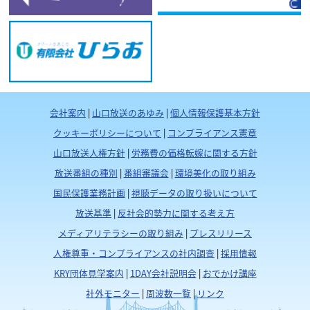
会社案内
|
山口放送のあゆみ
|
個人情報保護基本方針
クッキーポリシーについて
|
コンプライアンス憲章
山口放送人権方針
|
労務費の価格転嫁に関する方針
放送番組の種別
|
番組審議会
|
環境美化の取り組み
国民保護業務計画
|
視聴データの取り扱いについて
放送基準
|
反社会的勢力に関する考え方
メディアリテラシーの取り組み
|
プレスリリース
人権尊重・コンプライアンスの社内調査
|
採用情報
KRY団体見学案内
|
1DAY会社説明会
|
おでかけ講座
社外モニター
|
周波数一覧
|
リンク