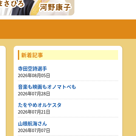
ローンや水中ロボットを通して海洋技術への関心を高めて
年10月3日(土)
.7 19:36
ント
ANCE EVOLUTION 2026
年10月3日(土)
新着記事
寺田空詩選手
2026年08月05日
音楽も映画もオノマトペも
2026年07月28日
たをやめオルケスタ
2026年07月21日
山根航海さん
2026年07月07日