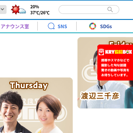
20%
37℃/
26℃
る側も疲弊…熊本派遣の山口日赤救護班が帰還 避難所の実
報と暮らし
青少年に見てもらいたい番組
KRYエキサイトナイター
時系列予報
高橋 裕
アナウンス室
SNS
SDGs
火～土曜日 ごご 6:20～9:00
天気図
野口 緒美
震の被災地に派遣された日本赤十字社山口県支部の救護班
松村邦洋のＯＨ－！邦自慢
警報・注意報
青木 京子
土曜日 ごご3:00～3:30
.7 19:38
ント
月曜日 ごご7:00～7:30[再]
る側も疲弊…熊本派遣の山口日赤救護班が帰還 避難所の実
報と暮らし
青少年に見てもらいたい番組
KRYエキサイトナイター
時系列予報
高橋 裕
前予約】24時間テレビ49 KRYアナウンサー体験教室 参加
紅葉情報
水津 香織
淡水に！化学メーカーで子ども科学教室 岩国市
10keiちゃんねる
火～土曜日 ごご 6:20～9:00
なりカル！
のこどもたちを対象にした科学教室が岩国市に事業所を置
土曜日
天気図
野口 緒美
震の被災地に派遣された日本赤十字社山口県支部の救護班
年8月30日 ［1回目］11:30～［2回目］14:00～
り
さくら情報
武藤 ひさこ
土曜日 ごご 10:00～11:00
よる10:54～11:00
松村邦洋のＯＨ－！邦自慢
.7 19:37
警報・注意報
青木 京子
土曜日 ごご3:00～3:30
.7 19:38
ント
ちひろとみすゞTime
はつらつ山口っ子
月曜日 ごご7:00～7:30[再]
展
前予約】24時間テレビ49 KRYアナウンサー体験教室 参加
日曜日 午前 10:30～11:00
日曜日
ローンや水中ロボット 海洋技術への関心を高めて！岩国オ
紅葉情報
水津 香織
淡水に！化学メーカーで子ども科学教室 岩国市
10keiちゃんねる
送開局７０周年記念「金曜ロードショーとジブリ展」
あさ10:55～11:10
ンテックデイズ
なりカル！
のこどもたちを対象にした科学教室が岩国市に事業所を置
土曜日
年8月30日 ［1回目］11:30～［2回目］14:00～
年7月18日(土)～10月12日(月)
ローンや水中ロボットを通して海洋技術への関心を高めて
り
さくら情報
武藤 ひさこ
土曜日 ごご 10:00～11:00
よる10:54～11:00
.7 19:37
.7 19:36
ちひろとみすゞTime
はつらつ山口っ子
展
日曜日 午前 10:30～11:00
日曜日
ローンや水中ロボット 海洋技術への関心を高めて！岩国オ
ント
送開局７０周年記念「金曜ロードショーとジブリ展」
あさ10:55～11:10
ンテックデイズ
年7月18日(土)～10月12日(月)
ANCE EVOLUTION 2026