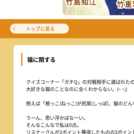
日曜日 よる9：00～9：30
2026
元気創出！やまぐち
しものせ
2026年10月3日(土)
日曜日
日曜日
あさ11:10～11:25
午前11:
イベント
トップに戻る
山口放送開局70周年記念10keiちゃん
2026
2026年10月3日(土)
猫に関する
クイズコーナー「ガチQ」の対戦相手に選ばれた
大好きな猫のことなのに全くわからない。(ｰ ｰ;)
例えば「根っこ(ねっこ)が尻尾(しっぽ)、猫のど
うーん、思い浮かばなーい。
そんなこんなで私は0点。
リスナーさんが2ポイント獲得したものの3ポイン