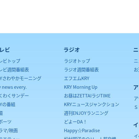
レビ
ラジオ
ニ
レビトップ
ラジオトップ
ニ
レビ週間番組表
ラジオ週間番組表
お
RYさわやかモーニング
エフエムKRY
ア
y news every.
KRY Morning Up
くわくサンデー
お昼はZETTAIラジTIME
ア
RYの番組
KRYニュースジャンクション
Ｓ
道
週刊ENJOYランニング
ポーツ
どよーDA！
イ
ラマ/映画
Happy☆Paradise
イ
ラエティー
松村邦洋のＯＨ－！邦自慢