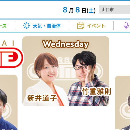
８
８
月
日(
土
)
2号で事故～通行止めは解除
TTAIラジTIME
きょう・あす）
マ・映画
スポーツ
バラエティー
試写会
河野 康子
その他
音楽
KRYニュースジャンクション
気温（きょう・あす）
アニメ
高橋 良
支援す
情
ース
天気・自治体
イベント
正午～ごご4:00
月～金 夕方6:00～6:20
情語る
お天気
中村 衣里
衛星画像
成田 弘毅
道2号で車両同士の事故があり
熊本地
A！
Happy☆Paradise
が...
ー
秋山 幸輝
土砂災害警戒情報
山本 昇治
さ 9:00～正午
土曜日 正午～1:00
2026.8
イベ
2号で事故～通行止めは解除
TTAIラジTIME
きょう・あす）
マ・映画
スポーツ
バラエティー
試写会
河野 康子
その他
音楽
KRYニュースジャンクション
気温（きょう・あす）
アニメ
高橋 良
支援す
情
 ①番組生放送②ミニコンサー
【要事
報
北川 加寿美
紫外線情報
小林 愛子
くり 山口DCに向け歴史巡りの
kry news every.
海水を
正午～ごご4:00
月～金 夕方6:00～6:20
情語る
者募集
音楽堂～ういろう、ひねってみま
きょうも、この街で
月～金
夏休み
お天気
中村 衣里
衛星画像
成田 弘毅
道2号で車両同士の事故があり
熊本地
生放送) ②13：30～(ミニコンサー
2026
報
竹島 知江
PM2.5予想
原田 かお
毎週土曜日 ごご5:30～5:45
ーンに向けて各地で準備が進ん
頃～5:53（kry news every. 2
午後3:50～7:00
く...
A！
Happy☆Paradise
が...
方 5:00～5:30
2026.8
ー
秋山 幸輝
土砂災害警戒情報
山本 昇治
さ 9:00～正午
土曜日 正午～1:00
2026.8
イベ
山本 博子
ご昭和ください
わくわくサンデー
美術
 ①番組生放送②ミニコンサー
【要事
日曜日 あさ11:30～12:00
日曜日
水中ド
報
北川 加寿美
紫外線情報
小林 愛子
くり 山口DCに向け歴史巡りの
kry news every.
海水を
者募集
山口放
あさ10:55～11:10
ーシャ
音楽堂～ういろう、ひねってみま
きょうも、この街で
月～金
夏休み
生放送) ②13：30～(ミニコンサー
2026
2026
水中ド
報
竹島 知江
PM2.5予想
原田 かお
毎週土曜日 ごご5:30～5:45
ーンに向けて各地で準備が進ん
頃～5:53（kry news every. 2
午後3:50～7:00
く...
き21
ちかくにいわくに
も...
方 5:00～5:30
2026.8
日曜日
2026.8
山本 博子
ご昭和ください
わくわくサンデー
美術
50〜12:00
午前10:55～11:10
日曜日 あさ11:30～12:00
日曜日
水中ド
イベ
山口放
あさ10:55～11:10
ーシャ
2026
ねる 10FAM MEETING
KRY D