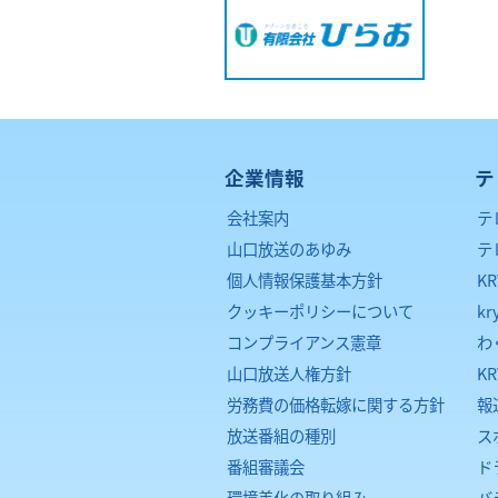
企業情報
テ
会社案内
テ
山口放送のあゆみ
テ
個人情報保護基本方針
K
クッキーポリシーについて
kr
コンプライアンス憲章
わ
山口放送人権方針
K
労務費の価格転嫁に関する方針
報
放送番組の種別
ス
番組審議会
ド
環境美化の取り組み
バ