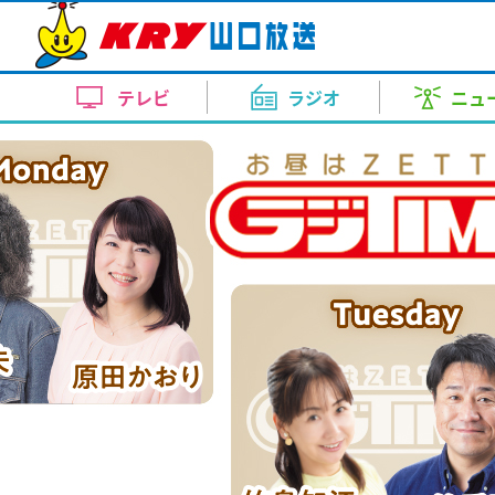
テレビトップ
ラジオトップ
ニューストップ
天気・自治体トップ
イベントトップ
アナウンス室トップ
KRYの番組
KRY Morning Up
ピンポイント天気
イベント
上田 奈央
コンサート・舞台
報道
【交通情報】山陽小野田市の国道
スポーツ
内田 充咲
美術展
お昼はZE
天気（
ドラ
テレビ
ラジオ
ニュ
月～金 あさ 7:00～11:00
（午前8時35分）
月～金 
新番組ラインナップ
10日間天気
竹重 雅則
KRYイチオシ番組
田中 泰平
近隣の
イベント情報
8日朝、山陽小野田市山野井の国
週刊ENJOYランニング
どよーD
ま...
テレビトップ
ラジオトップ
ニューストップ
天気・自治体トップ
イベントトップ
アナウンス室トップ
今の気温（アメダス）
畑中 里咲
渡辺 三千彦
レーダ
KRYの番組
土曜日 あさ 7:30～7:45
土曜日 あ
2026.8.8 8:37
コンサート・舞台
KRYの番組
KRY Morning Up
ピンポイント天気
イベント
上田 奈央
コンサート・舞台
報道
【交通情報】山陽小野田市の国道
スポーツ
内田 充咲
美術展
お昼はZE
天気（
ドラ
【要事前予約】24時間テレビ49
台風情報
新井 道子
榎本 まさひろ
洗濯情
KRYさわやかモーニング
徳地和紙で自分だけの御朱印帳づ
らいふ
月～金 あさ 7:00～11:00
（午前8時35分）
月～金 
ト・トークショー観覧者募集
ラジKING GOLD
大人の
月～金
新企画スタート
月～金
新番組ラインナップ
10日間天気
竹重 雅則
KRYイチオシ番組
田中 泰平
近隣の
イベント情報
8日朝、山陽小野田市山野井の国
2026年8月30日 ①11：30～(
お肌乾燥情報
鈴木 久美
清家 律子
花粉情
土曜日 ごご 4:00～4:55
した～
あさ5:20～6:54
山口デスティネーションキャンペ
午後5:20
週刊ENJOYランニング
どよーD
ま...
ト)
土曜日 夕
で...
部内）
今の気温（アメダス）
畑中 里咲
渡辺 三千彦
レーダ
KRYの番組
土曜日 あさ 7:30～7:45
土曜日 あ
2026.8.8 8:37
コンサート・舞台
熱中症情報
山根 由紀夫
山本 恭子
2026.8.7 19:37
【要事前予約】24時間テレビ49
台風情報
新井 道子
榎本 まさひろ
洗濯情
KRYさわやかモーニング
徳地和紙で自分だけの御朱印帳づ
らいふ
ト・トークショー観覧者募集
ラジKING GOLD
大人の
月～金
新企画スタート
月～金
2026年8月30日 ①11：30～(
なりはたりき
お肌乾燥情報
鈴木 久美
清家 律子
花粉情
土曜日 ごご 4:00～4:55
した～
あさ5:20～6:54
山口デスティネーションキャンペ
午後5:20
ト)
日曜日 よる9：00～9：30
元気創出！やまぐち
しものせ
土曜日 夕
で...
部内）
日曜日
日曜日
熱中症情報
山根 由紀夫
山本 恭子
2026.8.7 19:37
あさ11:10～11:25
午前11:
イベント
なりはたりき
山口放送開局70周年記念10keiちゃん