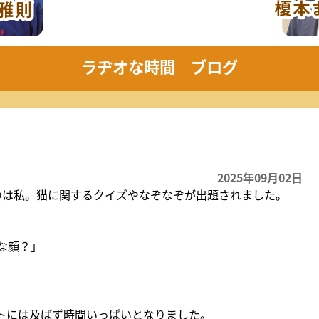
水中ド
2026
き21
ちかくにいわくに
も...
日曜日
2026.8
50〜12:00
午前10:55～11:10
イベ
ラヂオな時間 ブログ
ねる 10FAM MEETING
KRY D
2026
2025年09月02日
のは私。猫に関するクイズやなぞなぞが出題されました。
んな顔？」
トには及ばず時間いっぱいとなりました。