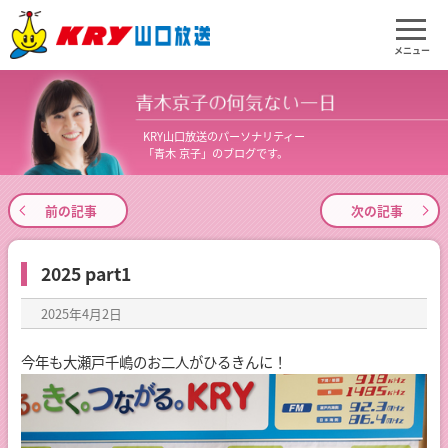
メニュー
KRY山口放送のパーソナリティー
「青木 京子」のブログです。
前の記事
次の記事
2025 part1
2025年4月2日
今年も大瀬戸千嶋のお二人がひるきんに！