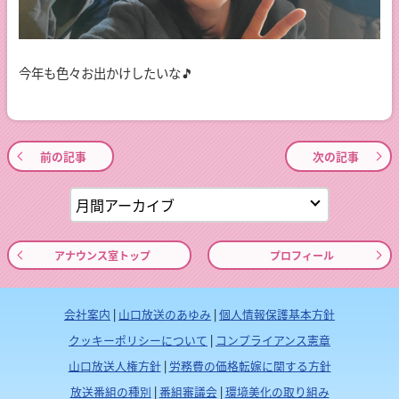
今年も色々お出かけしたいな🎵
前の記事
次の記事
アナウンス室トップ
プロフィール
会社案内
|
山口放送のあゆみ
|
個人情報保護基本方針
クッキーポリシーについて
|
コンプライアンス憲章
山口放送人権方針
|
労務費の価格転嫁に関する方針
放送番組の種別
|
番組審議会
|
環境美化の取り組み