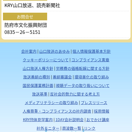
KRY山口放送、読売新聞社
お問合せ
防府市文化振興財団
0835－26－5151
会社案内
|
山口放送のあゆみ
|
個人情報保護基本方針
クッキーポリシーについて
|
コンプライアンス憲章
山口放送人権方針
|
労務費の価格転嫁に関する方針
放送番組の種別
|
番組審議会
|
環境美化の取り組み
国民保護業務計画
|
視聴データの取り扱いについて
放送基準
|
反社会的勢力に関する考え方
メディアリテラシーの取り組み
|
プレスリリース
人権尊重・コンプライアンスの社内調査
|
採用情報
KRY団体見学案内
|
1DAY会社説明会
|
おでかけ講座
社外モニター
|
周波数一覧
|
リンク