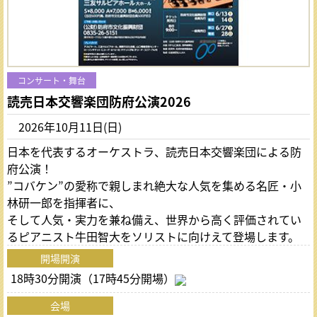
コンサート・舞台
読売日本交響楽団防府公演2026
2026年10月11日(日)
日本を代表するオーケストラ、読売日本交響楽団による防
府公演！
”コバケン”の愛称で親しまれ絶大な人気を集める名匠・小
林研一郎を指揮者に、
そして人気・実力を兼ね備え、世界から高く評価されてい
るピアニスト牛田智大をソリストに向けえて登場します。
開場開演
18時30分開演（17時45分開場）
会場