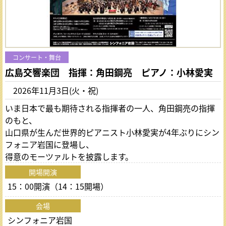
コンサート・舞台
広島交響楽団 指揮：角田鋼亮 ピアノ：小林愛実
2026年11月3日(火・祝)
いま日本で最も期待される指揮者の一人、角田鋼亮の指揮
のもと、
山口県が生んだ世界的ピアニスト小林愛実が4年ぶりにシン
フォニア岩国に登場し、
得意のモーツァルトを披露します。
開場開演
15：00開演（14：15開場）
会場
シンフォニア岩国