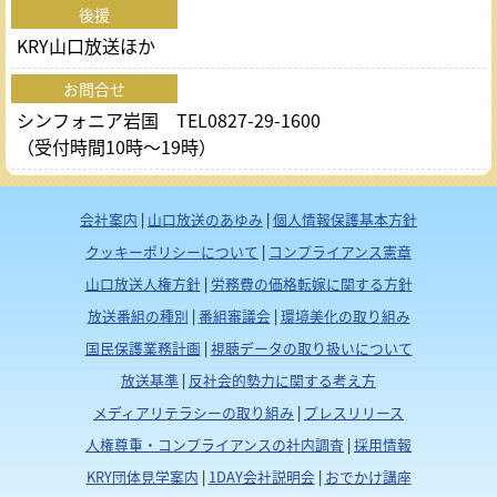
後援
KRY山口放送ほか
お問合せ
シンフォニア岩国 TEL0827-29-1600
（受付時間10時～19時）
会社案内
|
山口放送のあゆみ
|
個人情報保護基本方針
クッキーポリシーについて
|
コンプライアンス憲章
山口放送人権方針
|
労務費の価格転嫁に関する方針
放送番組の種別
|
番組審議会
|
環境美化の取り組み
国民保護業務計画
|
視聴データの取り扱いについて
放送基準
|
反社会的勢力に関する考え方
メディアリテラシーの取り組み
|
プレスリリース
人権尊重・コンプライアンスの社内調査
|
採用情報
KRY団体見学案内
|
1DAY会社説明会
|
おでかけ講座