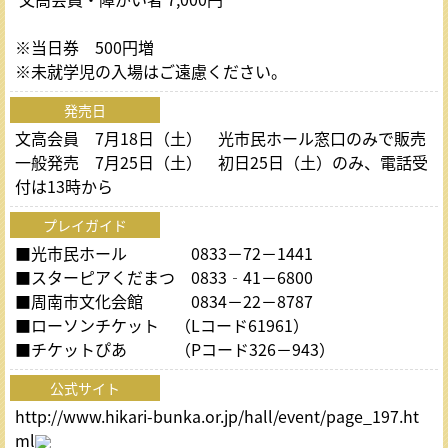
※当日券 500円増
※未就学児の入場はご遠慮ください。
発売日
文高会員 7月18日（土） 光市民ホール窓口のみで販売
一般発売 7月25日（土） 初日25日（土）のみ、電話受
付は13時から
プレイガイド
■光市民ホール 0833－72－1441
■スターピアくだまつ 0833‐41－6800
■周南市文化会館 0834－22－8787
■ローソンチケット （Lコード61961）
■チケットぴあ （Pコード326－943）
公式サイト
http://www.hikari-bunka.or.jp/hall/event/page_197.ht
ml