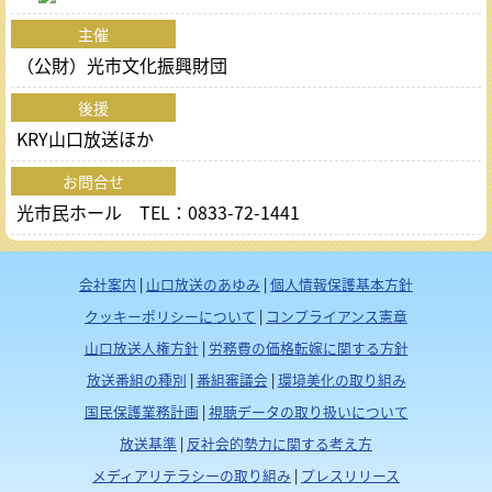
主催
（公財）光市文化振興財団
後援
KRY山口放送ほか
お問合せ
光市民ホール TEL：0833-72-1441
会社案内
|
山口放送のあゆみ
|
個人情報保護基本方針
クッキーポリシーについて
|
コンプライアンス憲章
山口放送人権方針
|
労務費の価格転嫁に関する方針
放送番組の種別
|
番組審議会
|
環境美化の取り組み
国民保護業務計画
|
視聴データの取り扱いについて
放送基準
|
反社会的勢力に関する考え方
メディアリテラシーの取り組み
|
プレスリリース