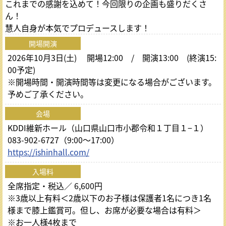
これまでの感謝を込めて！今回限りの企画も盛りだくさ
ん！
慧人自身が本気でプロデュースします！
開場開演
2026年10月3日(土) 開場12:00 / 開演13:00 (終演15:
00予定)
※開場時間・開演時間等は変更になる場合がございます。
予めご了承ください。
会場
KDDI維新ホール（山口県山口市小郡令和１丁目１−１）
083-902-6727（9:00～17:00）
https://ishinhall.com/
入場料
全席指定・税込／ 6,600円
※3歳以上有料＜2歳以下のお子様は保護者1名につき1名
様まで膝上鑑賞可。但し、お席が必要な場合は有料＞
※お一人様4枚まで