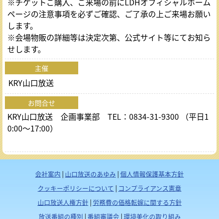
※チケットご購入、ご来場の前にLDHオフィシャルホーム
ページの注意事項を必ずご確認、ご了承の上ご来場お願い
します。
※会場物販の詳細等は決定次第、公式サイト等にてお知ら
せします。
主催
KRY山口放送
お問合せ
KRY山口放送 企画事業部 TEL：0834-31-9300 （平日1
0:00～17:00）
会社案内
|
山口放送のあゆみ
|
個人情報保護基本方針
クッキーポリシーについて
|
コンプライアンス憲章
山口放送人権方針
|
労務費の価格転嫁に関する方針
放送番組の種別
|
番組審議会
|
環境美化の取り組み