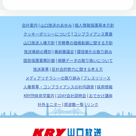
会社案内
|
山口放送のあゆみ
|
個人情報保護基本方針
クッキーポリシーについて
|
コンプライアンス憲章
山口放送人権方針
|
労務費の価格転嫁に関する方針
放送番組の種別
|
番組審議会
|
環境美化の取り組み
国民保護業務計画
|
視聴データの取り扱いについて
放送基準
|
反社会的勢力に関する考え方
メディアリテラシーの取り組み
|
プレスリリース
人権尊重・コンプライアンスの社内調査
|
採用情報
KRY団体見学案内
|
1DAY会社説明会
|
おでかけ講座
社外モニター
|
周波数一覧
|
リンク