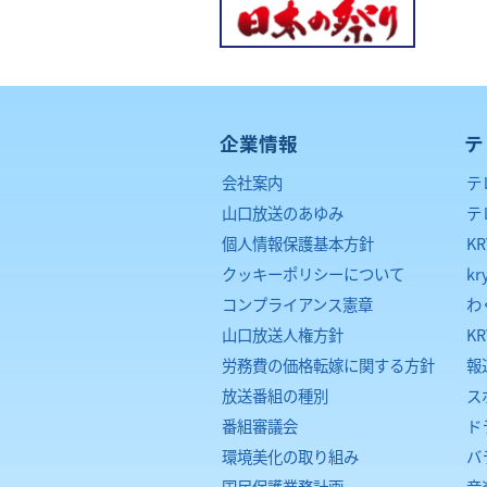
企業情報
テ
会社案内
テ
山口放送のあゆみ
テ
個人情報保護基本方針
K
クッキーポリシーについて
kr
コンプライアンス憲章
わ
山口放送人権方針
K
労務費の価格転嫁に関する方針
報
放送番組の種別
ス
番組審議会
ド
環境美化の取り組み
バ
国民保護業務計画
音