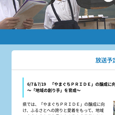
(木)は体温超えの気温も続出 
2026
が続く 台風13号は沖縄～大陸
2026年10月3日(土)
なりはたりき
きょう6日(木)の県内には、20日
日曜日 よる9：00～9：30
元気創出！やまぐち
しものせ
2026.8.6 6:42
日曜日
日曜日
あさ11:10～11:25
午前11:
イベント
山口放送開局70周年記念10keiちゃん
2026
2026年10月3日(土)
放送予
6/7＆7/19 「やまぐちＰＲＩＤＥ」の醸成に
～「地域の創り手」を育成～
県では、「やまぐちＰＲＩＤＥ」の醸成に向
け、ふるさとへの誇りと愛着をもって、地域