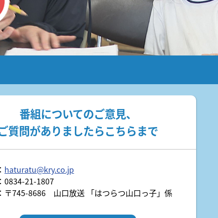
展
日曜日 午前 10:30～11:00
日曜日
DMATが現地での活動を報告
年10月3日(土)
送開局７０周年記念「金曜ロードショーとジブリ展」
あさ10:55～11:10
熊本地震の被災地で活動した下関市立市民病院の災害派遣
年7月18日(土)～10月12日(月)
.5 19:36
ント
ANCE EVOLUTION 2026
年10月3日(土)
番組についてのご意見、
ご質問がありましたらこちらまで
：
haturatu@kry.co.jp
834-21-1807
〒745-8686 山口放送 「はつらつ山口っ子」係