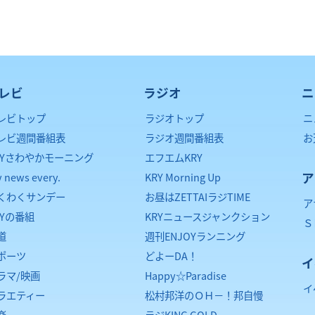
レビ
ラジオ
ニ
レビトップ
ラジオトップ
ニ
レビ週間番組表
ラジオ週間番組表
お
RYさわやかモーニング
エフエムKRY
ア
y news every.
KRY Morning Up
くわくサンデー
お昼はZETTAIラジTIME
ア
RYの番組
KRYニュースジャンクション
Ｓ
道
週刊ENJOYランニング
ポーツ
どよーDA！
イ
ラマ/映画
Happy☆Paradise
イ
ラエティー
松村邦洋のＯＨ－！邦自慢
楽
ラジKING GOLD