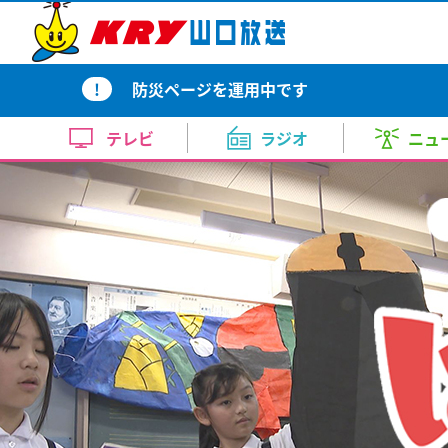
テレビトップ
ラジオトップ
ニューストップ
天気・自治体トップ
イベントトップ
アナウンス室トップ
KRYの番組
KRY Morning Up
ピンポイント天気
イベント
上田 奈央
コンサート・舞台
報道
広島に原爆が投下されて81年 山
スポーツ
内田 充咲
美術展
お昼はZE
天気（
ドラ
月～金 あさ 7:00～11:00
!
防災ページを運用中です
県内の被爆者の平均年齢は87.41
月～金 
新番組ラインナップ
10日間天気
竹重 雅則
KRYイチオシ番組
田中 泰平
近隣の
イベント情報
広島に原爆が投下されて81年目
週刊ENJOYランニング
どよーD
な...
テレビ
ラジオ
ニュ
今の気温（アメダス）
畑中 里咲
渡辺 三千彦
レーダ
KRYの番組
土曜日 あさ 7:30～7:45
土曜日 あ
2026.8.6 12:04
コンサート・舞台
【要事前予約】24時間テレビ49
テレビトップ
ラジオトップ
ニューストップ
天気・自治体トップ
イベントトップ
アナウンス室トップ
台風情報
新井 道子
榎本 まさひろ
洗濯情
KRYさわやかモーニング
らいふ
ト・トークショー観覧者募集
ラジKING GOLD
大人の
月～金
月～金
2026年8月30日 ①11：30～(
KRYの番組
KRY Morning Up
ピンポイント天気
イベント
上田 奈央
コンサート・舞台
報道
広島に原爆が投下されて81年 山
スポーツ
内田 充咲
美術展
お昼はZE
天気（
ドラ
お肌乾燥情報
鈴木 久美
清家 律子
花粉情
土曜日 ごご 4:00～4:55
した～
あさ5:20～6:54
午後5:20
ト)
月～金 あさ 7:00～11:00
県内の被爆者の平均年齢は87.41
月～金 
土曜日 夕
部内）
新番組ラインナップ
10日間天気
竹重 雅則
KRYイチオシ番組
田中 泰平
近隣の
イベント情報
広島に原爆が投下されて81年目
熱中症情報
山根 由紀夫
山本 恭子
【山口天気 朝刊8/6】熱中症警
週刊ENJOYランニング
どよーD
な...
(木)は体温超えの気温も続出 
今の気温（アメダス）
畑中 里咲
渡辺 三千彦
レーダ
KRYの番組
土曜日 あさ 7:30～7:45
土曜日 あ
2026.8.6 12:04
コンサート・舞台
が続く 台風13号は沖縄～大陸
なりはたりき
きょう6日(木)の県内には、20日
【要事前予約】24時間テレビ49
台風情報
新井 道子
榎本 まさひろ
洗濯情
KRYさわやかモーニング
らいふ
日曜日 よる9：00～9：30
元気創出！やまぐち
しものせ
2026.8.6 6:42
ト・トークショー観覧者募集
ラジKING GOLD
大人の
月～金
月～金
日曜日
日曜日
2026年8月30日 ①11：30～(
お肌乾燥情報
鈴木 久美
清家 律子
花粉情
土曜日 ごご 4:00～4:55
した～
あさ5:20～6:54
午後5:20
あさ11:10～11:25
午前11:
ト)
土曜日 夕
部内）
イベント
熱中症情報
山根 由紀夫
山本 恭子
【山口天気 朝刊8/6】熱中症警
山口放送開局70周年記念10keiちゃん