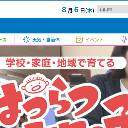
８
６
月
日(
木
)
口市でも犠牲者を悼む式典 山口
TTAIラジTIME
きょう・あす）
マ・映画
スポーツ
バラエティー
試写会
河野 康子
その他
音楽
KRYニュースジャンクション
気温（きょう・あす）
アニメ
高橋 良
JR美
情
歳に
正午～ごご4:00
月～金 夕方6:00～6:20
住民説
お天気
中村 衣里
衛星画像
成田 弘毅
の6日、山口市では原爆で亡く
JR美
A！
Happy☆Paradise
2026.8
ース
天気・自治体
イベント
ー
秋山 幸輝
土砂災害警戒情報
山本 昇治
さ 9:00～正午
土曜日 正午～1:00
イベ
山陽小
 ①番組生放送②ミニコンサー
【要事
報
北川 加寿美
紫外線情報
小林 愛子
kry news every.
されま
者募集
音楽堂～ういろう、ひねってみま
きょうも、この街で
月～金
山陽小
生放送) ②13：30～(ミニコンサー
2026
口市でも犠牲者を悼む式典 山口
TTAIラジTIME
きょう・あす）
マ・映画
スポーツ
バラエティー
試写会
河野 康子
その他
音楽
KRYニュースジャンクション
気温（きょう・あす）
アニメ
高橋 良
JR美
情
報
竹島 知江
PM2.5予想
原田 かお
毎週土曜日 ごご5:30～5:45
頃～5:53（kry news every. 2
午後3:50～7:00
2026.8
歳に
正午～ごご4:00
月～金 夕方6:00～6:20
住民説
方 5:00～5:30
お天気
中村 衣里
衛星画像
成田 弘毅
の6日、山口市では原爆で亡く
JR美
山本 博子
ご昭和ください
わくわくサンデー
戒アラート20日連続…きょう6日
「みん
美術
A！
Happy☆Paradise
2026.8
日曜日 あさ11:30～12:00
日曜日
その後も体力消耗に要注意の日々
チーム
ー
秋山 幸輝
土砂災害警戒情報
山本 昇治
さ 9:00～正午
土曜日 正午～1:00
山口放
あさ10:55～11:10
イベ
方面へ
今回の
山陽小
2026
連続となる「熱中症警戒アラ...
医...
 ①番組生放送②ミニコンサー
【要事
報
北川 加寿美
紫外線情報
小林 愛子
kry news every.
されま
き21
ちかくにいわくに
2026.8
者募集
音楽堂～ういろう、ひねってみま
きょうも、この街で
月～金
山陽小
日曜日
生放送) ②13：30～(ミニコンサー
2026
報
竹島 知江
PM2.5予想
原田 かお
毎週土曜日 ごご5:30～5:45
頃～5:53（kry news every. 2
午後3:50～7:00
2026.8
50〜12:00
午前10:55～11:10
方 5:00～5:30
イベ
山本 博子
ご昭和ください
わくわくサンデー
戒アラート20日連続…きょう6日
「みん
ねる 10FAM MEETING
KRY D