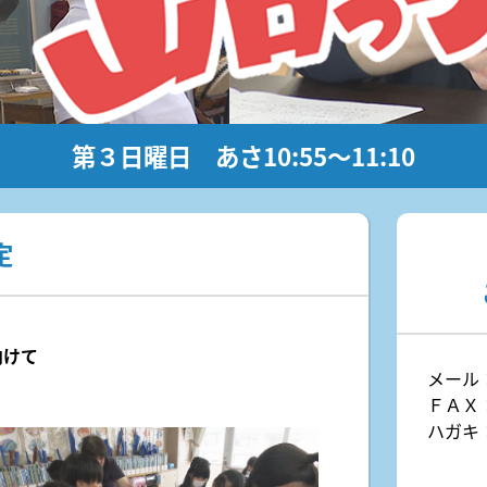
美術
日曜日 あさ11:30～12:00
日曜日
その後も体力消耗に要注意の日々
チーム
2026
山口放
あさ10:55～11:10
方面へ
今回の
2026
連続となる「熱中症警戒アラ...
医...
き21
ちかくにいわくに
2026.8
日曜日
50〜12:00
午前10:55～11:10
イベ
第３日曜日 あさ10:55～11:10
ねる 10FAM MEETING
KRY D
2026
定
向けて
メール
ＦＡＸ：0
ハガキ：