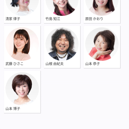
清家 律子
竹島 知江
原田 かおり
武藤 ひさこ
山根 由紀夫
山本 恭子
山本 博子