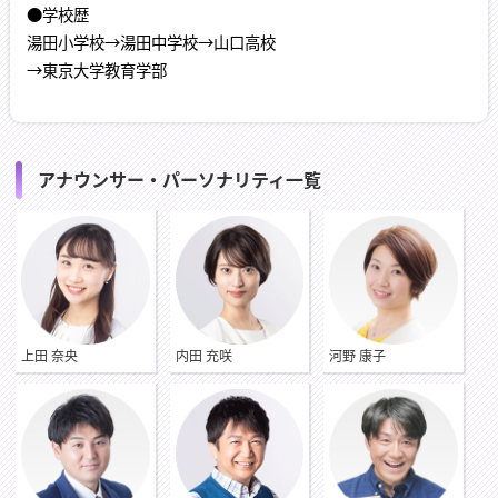
●学校歴
湯田小学校→湯田中学校→山口高校
→東京大学教育学部
●部活・サークル歴
小・中学校…野球部
アナウンサー・パーソナリティ一覧
高校…放送部
大学…放送研究会
中学３年の時、全国中学校総合文化祭山口大会でステージ司会
をしたことがきっかけでアナウンサーに興味をもちました。高
校では放送部に入り、将来は放送局で働きたいと思うようにな
りました。大学では、学園祭の司会、アナウンスコンテストへ
上田 奈央
内田 充咲
河野 康子
の出場などを経験しました。
●私、こんなことができます!!
・いつでもどこでもすぐに寝られます
・ピアノで「エリーゼのために」の最初だけを弾けます