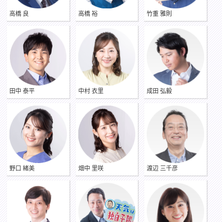
高橋 良
高橋 裕
竹重 雅則
●実は私…
「寄席通いをしていました」
好きな落語家は、林家たい平師匠です。私の名前も泰平です!
好きな色はオレンジ色。たい平師匠の着物の色です。山口県の
ガードレールもレノファのユニフォームもオレンジ色です!
田中 泰平
中村 衣里
成田 弘毅
●今、楽しみなことは?
・山口県内を巡ること
・レノファの応援に行くこと
・コーヒーや紅茶を飲んでくつろぐこと
●自分を動物に例えると
コアラ
野口 緒美
畑中 里咲
渡辺 三千彦
睡眠時間が最も長い動物は、コアラと言われています。私も寝
るのが大好きで、いつでもどこでも寝られます。そうは言って
も、コアラのように木の上では寝られませんが…。