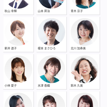
●山口県に戻って来た印象は
高校卒業まで過ごした山口県。それまで当たり前と思っていた
秋山 幸輝
山本 昇治
青木 京子
山口の風景ですが、大学入学で山口県を離れて、故郷に対する
感じ方が大きく変わりました。素晴らしい自然、新鮮でおいし
い食材、歴史ある街並みなど、魅力にあふれています。これか
ら県内各地を訪れ、山口県の魅力をもっともっと知って、発見
して、しっかり発信できるよう精進します。よろしくお願いし
ます。
新井 道子
榎本 まさひろ
北川 加寿美
小林 愛子
水津 香織
鈴木 久美