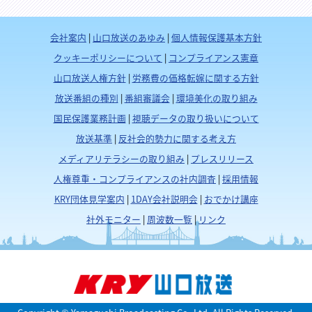
会社案内
|
山口放送のあゆみ
|
個人情報保護基本方針
クッキーポリシーについて
|
コンプライアンス憲章
山口放送人権方針
|
労務費の価格転嫁に関する方針
放送番組の種別
|
番組審議会
|
環境美化の取り組み
国民保護業務計画
|
視聴データの取り扱いについて
放送基準
|
反社会的勢力に関する考え方
メディアリテラシーの取り組み
|
プレスリリース
人権尊重・コンプライアンスの社内調査
|
採用情報
KRY団体見学案内
|
1DAY会社説明会
|
おでかけ講座
社外モニター
|
周波数一覧
|
リンク