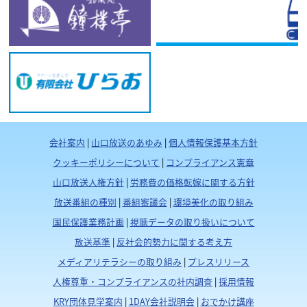
会社案内
|
山口放送のあゆみ
|
個人情報保護基本方針
クッキーポリシーについて
|
コンプライアンス憲章
山口放送人権方針
|
労務費の価格転嫁に関する方針
放送番組の種別
|
番組審議会
|
環境美化の取り組み
国民保護業務計画
|
視聴データの取り扱いについて
放送基準
|
反社会的勢力に関する考え方
メディアリテラシーの取り組み
|
プレスリリース
人権尊重・コンプライアンスの社内調査
|
採用情報
KRY団体見学案内
|
1DAY会社説明会
|
おでかけ講座