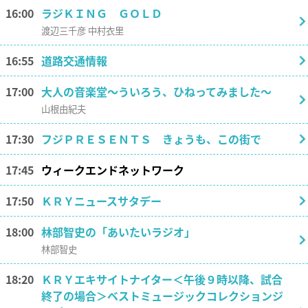
16:00
ラジＫＩＮＧ ＧＯＬＤ
渡辺三千彦 中村衣里
16:55
道路交通情報
17:00
大人の音楽堂～ういろう、ひねってみました～
山根由紀夫
17:30
フジＰＲＥＳＥＮＴＳ きょうも、この街で
17:45
ウィークエンドネットワーク
17:50
ＫＲＹニュースサタデー
18:00
林部智史の「あいたいラジオ」
林部智史
18:20
ＫＲＹエキサイトナイター＜午後９時以降、試合
終了の場合＞ベストミュージックコレクションジ