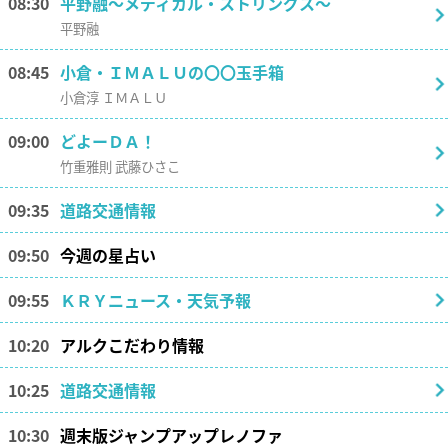
08:30
平野融～メディカル・ストリングス～
平野融
08:45
小倉・ＩＭＡＬＵの〇〇玉手箱
小倉淳 ＩＭＡＬＵ
09:00
どよーＤＡ！
竹重雅則 武藤ひさこ
09:35
道路交通情報
09:50
今週の星占い
09:55
ＫＲＹニュース・天気予報
10:20
アルクこだわり情報
10:25
道路交通情報
10:30
週末版ジャンプアップレノファ