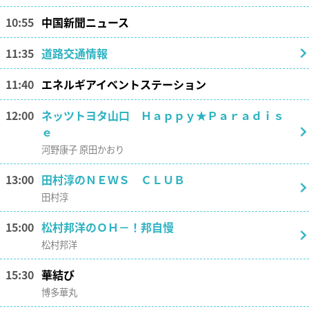
10:55
中国新聞ニュース
11:35
道路交通情報
11:40
エネルギアイベントステーション
12:00
ネッツトヨタ山口 Ｈａｐｐｙ★Ｐａｒａｄｉｓ
ｅ
河野康子 原田かおり
13:00
田村淳のＮＥＷＳ ＣＬＵＢ
田村淳
15:00
松村邦洋のＯＨ－！邦自慢
松村邦洋
15:30
華結び
博多華丸