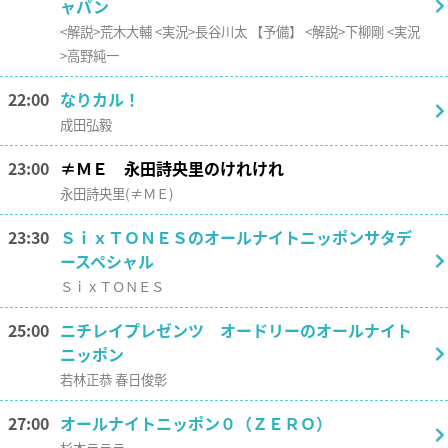
ャパン
<解説>荒木大輔 <実況>長谷川太 【予備】 <解説>下柳剛 <実況
>高野純一
22:00
なりカル！
成田弘毅
23:00
≠ＭＥ 永田詩央里のけれけれ
永田詩央里(≠ＭＥ)
23:30
ＳｉｘＴＯＮＥＳのオールナイトニッポンサタデ
ースペシャル
ＳｉｘＴＯＮＥＳ
25:00
ニチレイプレゼンツ オードリーのオールナイト
ニッポン
若林正恭 春日俊彰
27:00
オールナイトニッポン０（ＺＥＲＯ）