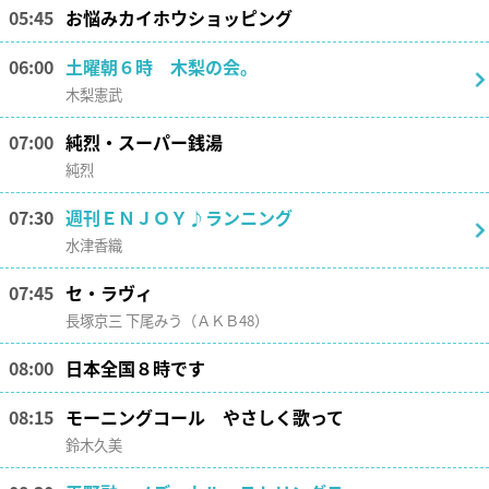
05:45
お悩みカイホウショッピング
06:00
土曜朝６時 木梨の会。
木梨憲武
07:00
純烈・スーパー銭湯
純烈
07:30
週刊ＥＮＪＯＹ♪ランニング
水津香織
07:45
セ・ラヴィ
長塚京三 下尾みう（ＡＫＢ48）
08:00
日本全国８時です
08:15
モーニングコール やさしく歌って
鈴木久美