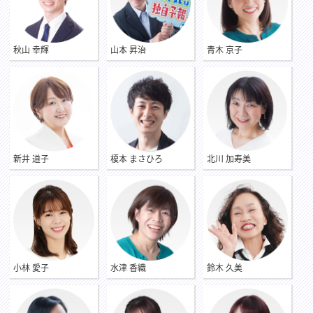
秋山 幸輝
山本 昇治
青木 京子
新井 道子
榎本 まさひろ
北川 加寿美
小林 愛子
水津 香織
鈴木 久美