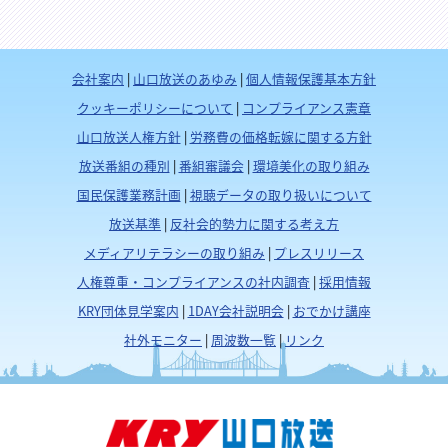
会社案内
|
山口放送のあゆみ
|
個人情報保護基本方針
クッキーポリシーについて
|
コンプライアンス憲章
山口放送人権方針
|
労務費の価格転嫁に関する方針
放送番組の種別
|
番組審議会
|
環境美化の取り組み
国民保護業務計画
|
視聴データの取り扱いについて
放送基準
|
反社会的勢力に関する考え方
メディアリテラシーの取り組み
|
プレスリリース
人権尊重・コンプライアンスの社内調査
|
採用情報
KRY団体見学案内
|
1DAY会社説明会
|
おでかけ講座
社外モニター
|
周波数一覧
|
リンク