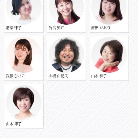
清家 律子
竹島 知江
原田 かおり
武藤 ひさこ
山根 由紀夫
山本 恭子
山本 博子