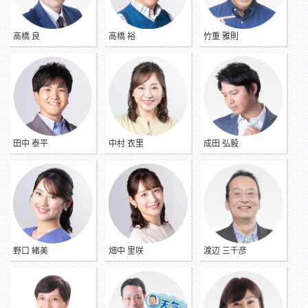
高橋 良
高橋 裕
竹重 雅則
田中 泰平
中村 衣里
成田 弘毅
野口 緒美
畑中 里咲
渡辺 三千彦