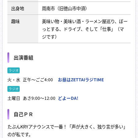
出身地
周南市（旧徳山市中須）
趣味
美味い物・美味い酒・ラーメン屋巡り、ぼー
っとする、ドライブ、そして「仕事」（マ
ジです）
出演番組
火・水
正午～ごご4:00
お昼はZETTAIラジTIME
土曜日
あさ9:00～12:00
どよーDA!
自己ＰＲ
たぶんKRYアナウンスで一番！「声が大きく、独り言が多い」
のが私です。